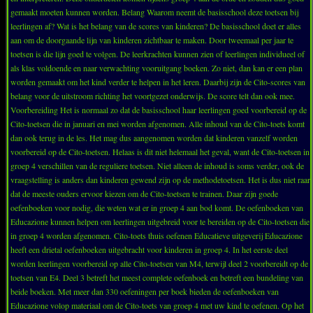
gemaakt moeten kunnen worden. Belang Waarom neemt de basisschool deze toetsen bij
leerlingen af? Wat is het belang van de scores van kinderen? De basisschool doet er alles
aan om de doorgaande lijn van kinderen zichtbaar te maken. Door tweemaal per jaar te
toetsen is die lijn goed te volgen. De leerkrachten kunnen zien of leerlingen individueel of
als klas voldoende en naar verwachting vooruitgang boeken. Zo niet, dan kan er een plan
worden gemaakt om het kind verder te helpen in het leren. Daarbij zijn de Cito-scores van
belang voor de uitstroom richting het voortgezet onderwijs. De score telt dan ook mee.
Voorbereiding Het is normaal zo dat de basisschool haar leerlingen goed voorbereid op de
Cito-toetsen die in januari en mei worden afgenomen. Alle inhoud van de Cito-toets komt
dan ook terug in de les. Het mag dus aangenomen worden dat kinderen vanzelf worden
voorbereid op de Cito-toetsen. Helaas is dit niet helemaal het geval, want de Cito-toetsen in
groep 4 verschillen van de reguliere toetsen. Niet alleen de inhoud is soms verder, ook de
vraagstelling is anders dan kinderen gewend zijn op de methodetoetsen. Het is dus niet raar
dat de meeste ouders ervoor kiezen om de Cito-toetsen te trainen. Daar zijn goede
oefenboeken voor nodig, die weten wat er in groep 4 aan bod komt. De oefenboeken van
Educazione kunnen helpen om leerlingen uitgebreid voor te bereiden op de Cito-toetsen die
in groep 4 worden afgenomen. Cito-toets thuis oefenen Educatieve uitgeverij Educazione
heeft een drietal oefenboeken uitgebracht voor kinderen in groep 4. In het eerste deel
worden leerlingen voorbereid op alle Cito-toetsen van M4, terwijl deel 2 voorbereidt op de
toetsen van E4. Deel 3 betreft het meest complete oefenboek en betreft een bundeling van
beide boeken. Met meer dan 330 oefeningen per boek bieden de oefenboeken van
Educazione volop materiaal om de Cito-toets van groep 4 met uw kind te oefenen. Op het