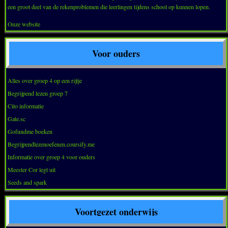
een groot deel van de rekenproblemen die leerlingen tijdens school op kunnen lopen.
Onze website
Voor ouders
Alles over groep 4 op een rijtje
Begrijpend lezen groep 7
Cito informatie
Gate.sc
Gofundme boeken
Begrijpendlezenoefenen.coursify.me
Informatie over groep 4 voor ouders
Meester Cor legt uit
Seeds and spark
Voortgezet onderwijs