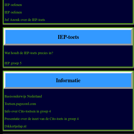
IEP oefenen
IEP oefenen
Juf Anouk over de IEP-toets
IEP-toets
Wat houdt de IEP-toets precies in?
IEP groep 5
Informatie
Basisonderwijs Nederland
Toetsen.pagecord.com
Info over Cito-toetsen in groep 4
Presentatie over de inzet van de Cito-toets in groep 4
Dikkertjedap.nl