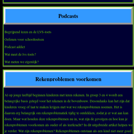
Podcasts
Begrijpend lezen en de LVS-toets
Oefenen voor schooltoetsen
Podcast addict
Wat meet de lvs-toets?
Wat meten we eigenlijk?
Rekenproblemen voorkomen
Al op jonge leeftijd beginnen kinderen met leren rekenen. In groep 3 en 4 wordt een
belangrijke basis gelegd voor het rekenen in de bovenbouw. Desondanks kan het zijn dat
kinderen vroeg of laat te maken krijgen met wat we rekenproblemen noemen. Het is
daarom erg belangrijk om rekenproblematiek tijdig te ontdekken, zodat je er wat aan kan
doen. Maar wat houden deze rekenproblemen nu in, wat zijn de gevolgen en hoe kun je
rekenproblemen voorkomen als ouder of als leerkracht? In dit uitgebreide artikel helpen we
je verder. Wat zijn rekenproblemen? Rekenproblemen ontstaan als een kind niet meer goed