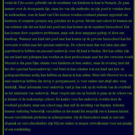
veelal de Cito-scores gebruikt om de resultaten van kinderen in kaar te brengen. Ze gaan
immers over de doorgaande lijn, staan los van alle methodes en zijn goed te vertalen door
de leerkrachten. Aan de hand van Cito-toetsen worden eventueel plannen opgesteld om
kinderen of complete groepen nog gerichter les te geven. Moeite met school Er kunnen tal
van redenen zijn dat een kind niet goed mee kan komen op de reguliere basisschool. Dat
kan komen door cognitieve problemen, maar ook door aangepast gedrag of door een
handicap. Wanneer een kind niet goed mee kan komen op de gewone basisschool kan het
verwezen worden naar het speciaal onderwijs. De school moet dan wel laten zien alles
geprobeerd te hebben om passend onderwijs voor dit kind te bieden. Het kan echter zijn
dat een kind niet geholpen kan worden en door professionals naar het sbo verwezen wordt.
Meestal is dat geen fijne situatie voor kinderen en hun ouders, maar de ervaring leert dat
het sbo (speciaal basisonderwijs) veel beter in kan schatten wat een kind met leer- en
gedragsproblemen nodig kan hebben en daarop in kan zetten. Meer info Hoewel we in ons
land onderwijs hebben dat stevig is georganiseerd, is voor ouders niet altijd alles veen
duidelijk. Meer informatie over onderwijs vind je dan ook op de website van de overheid
en het ministerie van onderwijs. Maar vergeet niet om op bezoek te gaan op de school van
je kleuter of de toekomstige school. De kaders voor het onderwijs worden door de
overheid geschetst, maar een school mag daar zelf de invulling van bepalen. Scholen
kunnen onderling behoorlijk verschillen en dat maakt het mogelijk om te kunnen kiezen
tussen verschillende profielen en achtergronden. Op de basisschool maak je snel een
afspraak en veel schoolleiders zijn blij om ouders te mogen verwelkomen voor een praatje
of een rondleiding.