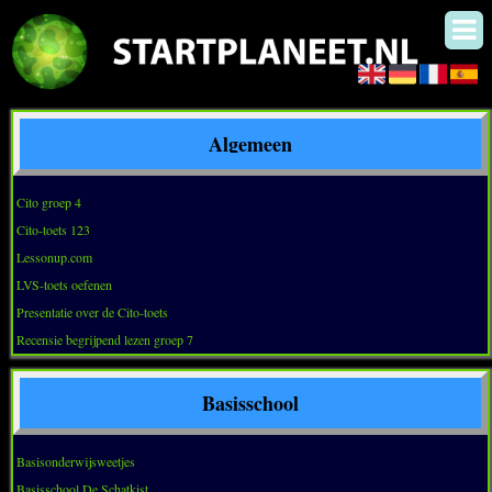
Algemeen
Cito groep 4
Cito-toets 123
Lessonup.com
LVS-toets oefenen
Presentatie over de Cito-toets
Recensie begrijpend lezen groep 7
Basisschool
Basisonderwijsweetjes
Basisschool De Schatkist