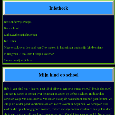
Infotheek
Basisonderwijsweetjes
Basisschool
Linktr.ee/thematischwerken
Juf Esther
Meesterstuk over de stand van Cito-toetsen in het primair onderwijs (eindverslag)
P. Bergman - Cito-toets Groep 4 Oefenen
Samen begrijpelijk lezen
Mijn kind op school
Heb jij een kind van 4 jaar en gaat hij of zij over een poosje naar school? Het is dan goed
om veel te weten te komen over het reilen en zeilen op de basisschool. In dit artikel
vertellen we je van alles over tal van zaken die op de basisschool aan bod gaan komen. Zo
kun je als ouder goed voorbereid aan een nieuw avontuur beginnen. We schrijven over
vakken die op school gegeven worden, toetsen die afgenomen worden en wat je kan doen
als je kind niet vanzelf mee kan komen op school. Vanaf 4 jaar naar school In Nederland