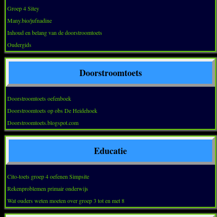
Groep 4 Sitey
Many.bio/jufnadine
Inhoud en belang van de doorstroomtoets
Oudergids
Doorstroomtoets
Doorstroomtoets oefenboek
Doorstroomtoets op obs De Heidehoek
Doorstroomtoets.blogspot.com
Educatie
Cito-toets groep 4 oefenen Simpsite
Rekenproblemen primair onderwijs
Wat ouders weten moeten over groep 3 tot en met 8