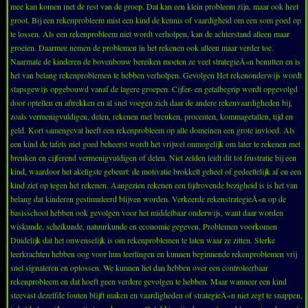
mee kan komen met de rest van de groep. Dat kan een klein probleem zijn, maar ook heel
groot. Bij een rekenprobleem mist een kind de kennis of vaardigheid om een som goed op
te lossen. Als een rekenprobleem niet wordt verholpen, kan de achterstand alleen maar
groeien. Daarmee nemen de problemen in het rekenen ook alleen maar verder toe.
Naarmate de kinderen de bovenbouw bereiken moeten ze veel strategieÃ«n benutten en is
het van belang rekenproblemen te hebben verholpen. Gevolgen Het rekenonderwijs wordt
stapsgewijs opgebouwd vanaf de lagere groepen. Cijfer- en getalbegrip wordt opgevolgd
door optellen en aftrekken en al snel voegen zich daar de andere rekenvaardigheden bij,
zoals vermenigvuldigen, delen, rekenen met breuken, procenten, kommagetallen, tijd en
geld. Kort samengevat heeft een rekenprobleem op alle domeinen een grote invloed. Als
een kind de tafels niet goed beheerst wordt het vrijwel onmogelijk om later te rekenen met
breuken en cijferend vermenigvuldigen of delen. Niet zelden leidt dit tot frustratie bij een
kind, waardoor het akeligste gebeurt: de motivatie brokkelt geheel of gedeeltelijk af en een
kind ziet op tegen het rekenen. Aangezien rekenen een tijdrovende bezigheid is is het van
belang dat kinderen gestimuleerd blijven worden. Verkeerde rekenstrategieÃ«n op de
basisschool hebben ook gevolgen voor het middelbaar onderwijs, want daar worden
wiskunde, scheikunde, natuurkunde en economie gegeven. Problemen voorkomen
Duidelijk dat het onwenselijk is om rekenproblemen te laten waar ze zitten. Sterke
leerkrachten hebben oog voor hun leerlingen en kunnen beginnende rekenproblemen vrij
snel signaleren en oplossen. We kunnen het dan hebben over een controleerbaar
rekenprobleem en dat hoeft geen verdere gevolgen te hebben. Maar wanneer een kind
steevast dezelfde fouten blijft maken en vaardigheden of strategieÃ«n niet zegt te snappen,