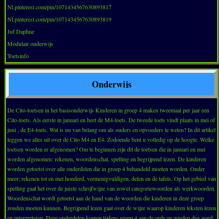
Nl.pinterest.com/pin/1071434567630893817
Nl.pinterest.com/pin/1071434567630893819
Juf Daphne
Modulair onderwijs
Toetsinfo
Onderwijs
De Cito-toetsen in het basisonderwijs Kinderen in groep 4 maken tweemaal per jaar een
Cito-toets. Als eerste in januari en heet de M4-toets. De tweede toets vindt plaats in mei of
juni , de E4-toets. Wat is nu van belang om als ouders en opvoeders te weten? In dit artikel
leggen we alles uit over de Cito M4 en E4. Zodoende bent u volledig op de hoogte. Welke
toetsen worden er afgenomen? Om te beginnen zijn dit de toetsen die in januari en mei
worden afgenomen: rekenen, woordenschat, spelling en begrijpend lezen. De kinderen
worden getoetst over alle onderdelen die in groep 4 behandeld moeten worden. Onder
meer: rekenen tot en met honderd, vermenigvuldigen, delen en de tafels. Op het gebied van
spelling gaat het over de juiste schrijfwijze van zowel categoriewoorden als werkwoorden.
Woordenschat wordt getoetst aan de hand van de woorden die kinderen in deze groep
zouden moeten kunnen. Begrijpend lezen gaat over de wijze waarop kinderen teksten lezen
en interpreteren. Deze onderdelen komen tijdens groep 4 aan de orde en zouden dus goed