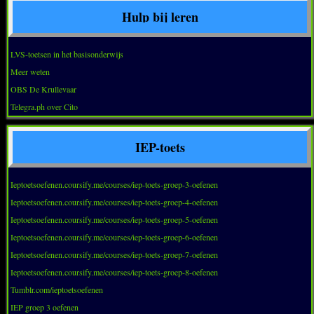
Hulp bij leren
LVS-toetsen in het basisonderwijs
Meer weten
OBS De Krullevaar
Telegra.ph over Cito
IEP-toets
Ieptoetsoefenen.coursify.me/courses/iep-toets-groep-3-oefenen
Ieptoetsoefenen.coursify.me/courses/iep-toets-groep-4-oefenen
Ieptoetsoefenen.coursify.me/courses/iep-toets-groep-5-oefenen
Ieptoetsoefenen.coursify.me/courses/iep-toets-groep-6-oefenen
Ieptoetsoefenen.coursify.me/courses/iep-toets-groep-7-oefenen
Ieptoetsoefenen.coursify.me/courses/iep-toets-groep-8-oefenen
Tumblr.com/ieptoetsoefenen
IEP groep 3 oefenen