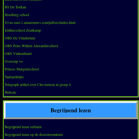
BS De Toekan
Hooiberg school
S3.us-east-1.amazonaws.com/jufloes/index.html
Ichthusschool Zoutkamp
OBS De Vlindertuin
OBS Prins Willem Alexanderschool
OBS Vinkenbuurt
Overstap vo
Prinses Margrietschool
Taalspelletjes
Telegraph artikel over Cito-toetsen in groep 4
Website
Begrijpend lezen
Begrijpend lezen oefenen
Begrijpend lezen op de doorstroomtoets