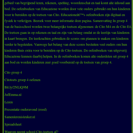
gebied van begrijpend lezen, rekenen, spelling, woordenschat en taal komt alle inhoud aan
bod. De oefenboeken van Educazione worden door vele ouders gebruikt om hun kinderen
voor te bereiden op de toetsen van Cito. Educazioneâ€™s oefenboeken zijn digitaal en
fysiek te verkrijgen. Bezoek voor meer informatie deze pagina. Samenvatting In groep 4
van de basisschool worden twee belangrijke toetsen afgenomen: de Cito M4 en de Cito E4.
De toetsen gaan in op rekenen en taal en zijn van belang omdat ze de leerlijn van kinderen
in kaart brengen. De leerkrachten gebruiken de scores om plannen te maken om kinderen
verder te begeleiden. Vanwege het belang van deze scores besluiten veel ouders om hun
kinderen thuis extra voor te bereiden op de Cito-toetsen. De oefenboeken van uitgeverij
Educazione kunnen daarbij helpen. In de oefenboeken komen alle onderdelen uit groep 4
aan bod en worden kinderen zeer goed voorbereid op de toetsen van groep 4.
Cito groep 4
Citotoets groep 4 oefenen
Bit.ly/2NLlQ9M
JufEmma.nl
Lezen
Presentatie ouderavond (rood)
Samenlerenisleuker.nl
Spreadsheet
Waarom neemt school Cito-toetsen af?