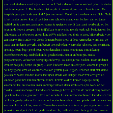
gaan veel kinderen vanaf 4 jaar naar school. Dat is dan ook een mooie leeftijd om te starten
met leren in groep 1. Het is echter niet verplicht om met 4 jaar naar school te gaan. De
leerplicht gaat pas in als een kind 5 jaar oud wordt. Vanaf dan is onderwijs verplicht. Toch
is het handig om een kind al op 4 jaar naar school te doen, want het leert dan op jonge
leeftijd om te gaan met anderen en samen te spelen en wordt daarnaast voorbereid op het
leren in de hogere groepen. Bij twijfel kun je in overleg met de leerkracht besluiten om het
schoolgaan uit te bouwen en een kind â€™s middags nog thuis te laten, bijvoorbeeld voor
een slaapje. Basisonderwijs Zoals de naam basisschool al doet vermoeden wordt aan de
basis van kinderen gewerkt. Dit betreft veel gebieden, waaronder rekenen, taal, schrijven,
spelling, lezen, begrijpend lezen, woordenschat, sociaal-emotionele ontwikkeling,
levensbeschouwing, aardrijkskunde, geschiedenis, natuur en biologie, media,
programmeren, verkeer en bewegingsonderwijs. Ja, dat zijn veel vakken, maar kinderen
leren ze beetje bij beetje. In groep 3 leren kinderen lezen en schrijven, waarna in groep 4
het begrijpend lezen en woordenschat een grotere plek krijgen. Rekenen start met kleine
getallen en wordt middels mooie leerlijnen steeds wat lastiger, maar wel te volgen als
kinderen goed mee kunnen blijven komen. Enkele vakken komen dagelijks terug,
waaronder taal en rekenen, maar sommige vakken staan slechts eens per week op het
rooster. Basisonderwijs en Cito-toetsen Vanwege het volgen van de ontwikkeling worden
op school toetsen afgenomen. Er is een verschil tussen methodetoetsen en Cito-toetsen van
het leerlingvolgsysteem. De meeste methodetoetsen hebben direct plaats na de behandeling
van een blok in de klas, maar de Cito-toetsen worden twee keer per jaar afgenomen, rond
januari en rond juni. Ook al zijn de resultaten bij methodetoetsen belangrijk, toch worden