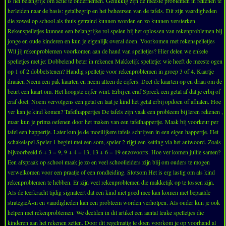
is het belangrijk om actie te ondernemen. Gelukkig zijn de meeste problemen in rekenen te
herleiden naar de basis: getalbegrip en het beheersen van de tafels. Dit zijn vaardigheden
die zowel op school als thuis getraind kunnen worden en zo kunnen versterken.
Rekenspelletjes kunnen een belangrijke rol spelen bij het oplossen van rekenproblemen bij
jonge en oude kinderen en kun je eigenlijk overal doen. Voorkomen met rekenspelletjes
Wil jij rekenproblemen voorkomen aan de hand van spelletjes? Hier delen we enkele
spelletjes met je: Dobbelend beter in rekenen Makkelijk spelletje: wie heeft de meeste ogen
op 1 of 2 dobbelstenen? Handig spelletje voor rekenproblemen in groep 3 of 4. Kaartje
draaien Neem een pak kaarten en neem alleen de cijfers. Deel de kaarten op en draai om de
beurt een kaart om. Het hoogste cijfer wint. Erbij en eraf Spreek een getal af dat je erbij of
eraf doet. Noem vervolgens een getal en laat je kind het getal erbij opdoen of afhalen. Hoe
ver kan je kind komen? Tafelhappertjes De tafels zijn vaak een probleem bij leren rekenen ,
maar kun je prima oefenen door het maken van een tafelhappertje. Maak bij voorkeur per
tafel een happertje. Later kun je de moeilijkere tafels schrijven in een eigen happertje. Het
schakelspel Speler 1 begint met een som, speler 2 rijgt een ketting via het antwoord. Zoals
bijvoorbeeld 6 + 3 = 9, 9 + 4 = 13, 13 + 6 = 19 enzovoorts. Hoe ver komen jullie samen?
Een afspraak op school maak je zo en veel schoolleiders zijn blij om ouders te mogen
verwelkomen voor een praatje of een rondleiding. Slotsom Het is erg lastig om als kind
rekenproblemen te hebben. Er zijn veel rekenproblemen die makkelijk op te lossen zijn.
Als de leerkracht tijdig signaleert dat een kind niet goed mee kan komen met bepaalde
strategieÃ«n en vaardigheden kan een probleem worden verholpen. Als ouder kun je ook
helpen met rekenproblemen. We deelden in dit artikel een aantal leuke spelletjes die
kinderen aan het rekenen zetten. Door dit regelmatig te doen voorkom je op voorhand al