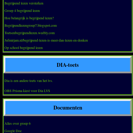
Begrijpend lezen versterken
Groep 4 begrijpend lezen
Hoe belangrijk is begrijpend lezen?
Begrijpendlezengroep7.blogspot.com
Toetsenbegrijpendlezen.weebly.com
Jufmirjam.nl/begrijpend-lezen-is-meer-dan-lezen-en-denken
Op school begrijpend lezen
DIA-toets
Dia is een andere toets van het lvs.
OBS Prisma kiest voor Dia LVS
Documenten
Alles over groep 6
Google Doc